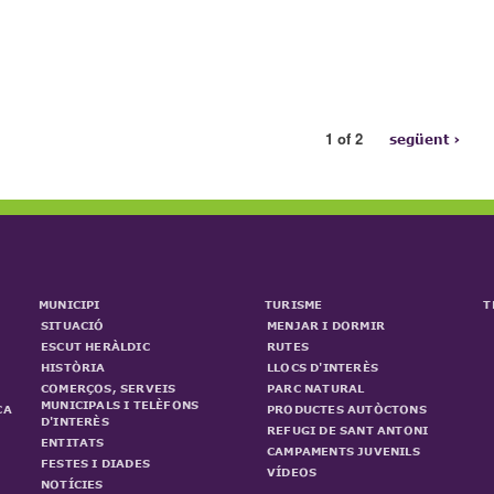
1 of 2
següent ›
MUNICIPI
TURISME
T
SITUACIÓ
MENJAR I DORMIR
ESCUT HERÀLDIC
RUTES
HISTÒRIA
LLOCS D'INTERÈS
COMERÇOS, SERVEIS
PARC NATURAL
MUNICIPALS I TELÈFONS
CA
PRODUCTES AUTÒCTONS
D'INTERÈS
REFUGI DE SANT ANTONI
ENTITATS
CAMPAMENTS JUVENILS
FESTES I DIADES
VÍDEOS
NOTÍCIES