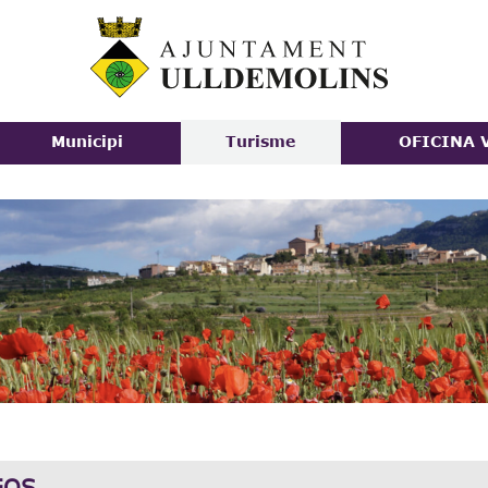
Vés al
contingut
Municipi
Turisme
OFICINA 
EOS