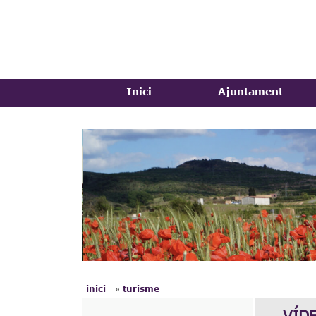
Menú principal
Inici
Ajuntament
ulldemolins.cat
»
inici
turisme
Esteu aquí
VÍD