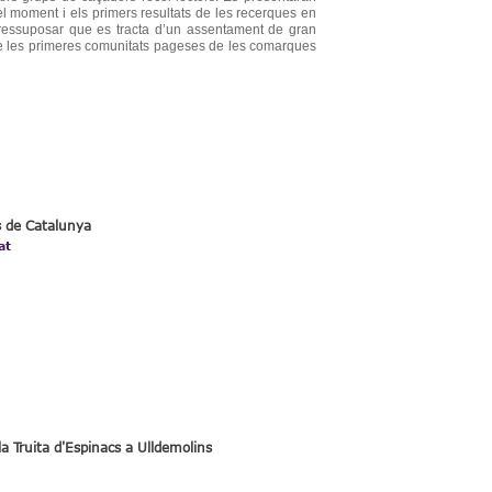
s el moment i els primers resultats de les recerques en
pressuposar que es tracta d’un assentament de gran
de les primeres comunitats pageses de les comarques
s de Catalunya
at
a Truita d'Espinacs a Ulldemolins