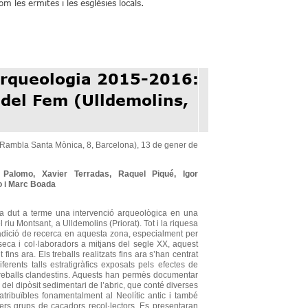
om les ermites i les esglésies locals.
Arqueologia 2015-2016:
 del Fem (Ulldemolins,
(Rambla Santa Mònica, 8, Barcelona), 13 de gener de
i Palomo, Xavier Terradas, Raquel Piqué, Igor
o i Marc Boada
a dut a terme una intervenció arqueològica en una
riu Montsant, a Ulldemolins (Priorat). Tot i la riquesa
tradició de recerca en aquesta zona, especialment per
aseca i col·laboradors a mitjans del segle XX, aquest
 fins ara. Els treballs realitzats fins ara s’han centrat
ferents talls estratigràfics exposats pels efectes de
treballs clandestins. Aquests han permès documentar
 del dipòsit sedimentari de l’abric, que conté diverses
tribuïbles fonamentalment al Neolític antic i també
rrers grups de caçadors recol·lectors. Es presentaran