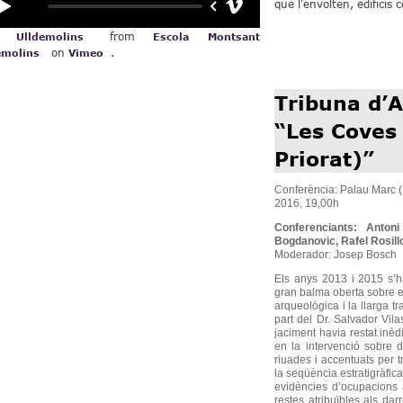
que l'envolten, edificis c
from
 Ulldemolins
Escola Montsant
on
.
emolins
Vimeo
Tribuna d’
“Les Coves
Priorat)”
Conferència: Palau Marc 
2016, 19,00h
Conferenciants: Anton
Bogdanovic, Rafel Rosill
Moderador: Josep Bosch
Els anys 2013 i 2015 s’h
gran balma oberta sobre el 
arqueològica i la llarga 
part del Dr. Salvador Vil
jaciment havia restat inèdit
en la intervenció sobre di
riuades i accentuats per 
la seqüència estratigràfica
evidències d’ocupacions a
restes atribuïbles als da