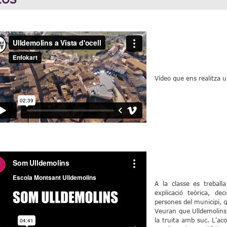
Vídeo que ens realitza u
A la classe es treball
explicació teòrica, d
persones del municipi, 
Veuran que Ulldemolins 
la truita amb suc. L'a