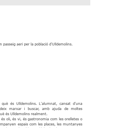
n passeig aeri per la població d'Ulldemolins.
a què és Ulldemolins. L'alumnat, cansat d'una
ecideix marxar i buscar, amb ajuda de moltes
què és Ulldemolins realment.
és oli, és vi, és gastronomia com les orelletes o
companyen espais com les places, les muntanyes