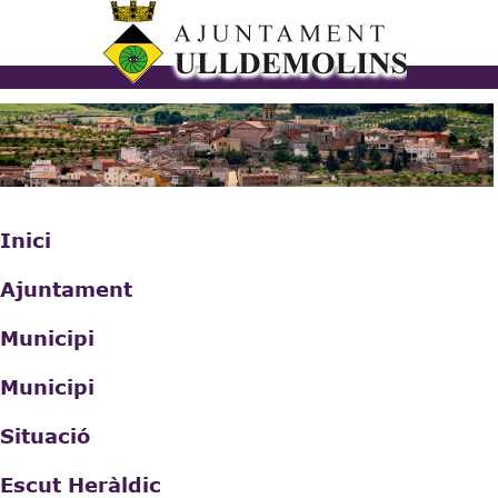
Vés al
contingut
ulldemolins.cat
Inici
Ajuntament
Municipi
Municipi
Situació
Escut Heràldic