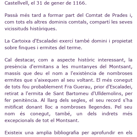
Castellvell, el 31 de gener de 1166.
Passà més tard a formar part del Comtat de Prades i,
com tots els altres dominis comtals, compartí les seves
vicissituds històriques.
La Cartoixa d'Escaladei exercí també domini i propietat
sobre finques i ermites del terme.
Cal destacar, com a aspecte històric interessant, la
presència d'ermitans a les muntanyes del Montsant,
massís que deu el nom a l'existència de nombroses
ermites que s'aixequen al seu voltant. El més conegut
de tots fou probablement Fra Guerau, prior d'Escaladei,
retirat a l'ermita de Sant Bartomeu d'Ulldemolins, per
fer penitència. Al llarg dels segles, el seu record s'ha
mitificat donant lloc a nombroses llegendes. Pel seu
nom és conegut, també, un dels indrets més
excepcionals de tot el Montsant.
Existeix una amplia bibliografia per aprofundir en els