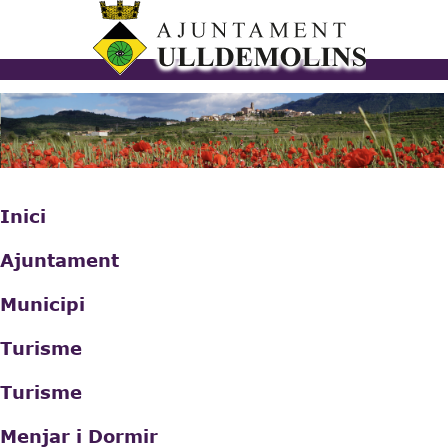
Vés al
contingut
ulldemolins.cat
Inici
Ajuntament
Municipi
Turisme
Turisme
Menjar i Dormir